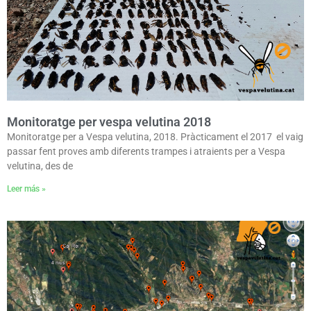
Monitoratge per vespa velutina 2018
Monitoratge per a Vespa velutina, 2018. Pràcticament el 2017 el vaig
passar fent proves amb diferents trampes i atraients per a Vespa
velutina, des de
Leer más »