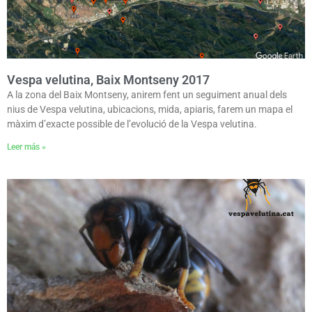
Vespa velutina, Baix Montseny 2017
A la zona del Baix Montseny, anirem fent un seguiment anual dels
nius de Vespa velutina, ubicacions, mida, apiaris, farem un mapa el
màxim d’exacte possible de l’evolució de la Vespa velutina.
Leer más »