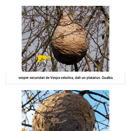
vesper secundari de Vespa velutina, dalt un platanus. Gualba