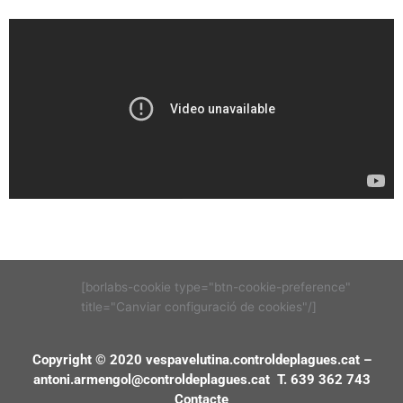
[borlabs-cookie type="btn-cookie-preference"
title="Canviar configuració de cookies"/]
Copyright © 2020 vespavelutina.controldeplagues.cat –
antoni.armengol@controldeplagues.cat
T. 639 362 743
Contacte