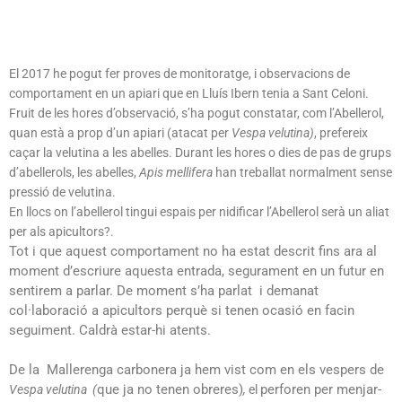
El 2017 he pogut fer proves de monitoratge, i observacions de
comportament en un apiari que en Lluís Ibern tenia a Sant Celoni.
Fruit de les hores d’observació, s’ha pogut constatar, com l’Abellerol,
quan està a prop d’un apiari (atacat per
Vespa velutina)
, prefereix
caçar la velutina a les abelles. Durant les hores o dies de pas de grups
d’abellerols, les abelles,
Apis mellifera
han treballat normalment sense
pressió de velutina.
En llocs on l’abellerol tingui espais per nidificar l’Abellerol serà un aliat
per als apicultors?.
Tot i que aquest comportament no ha estat descrit fins ara al
moment d’escriure aquesta entrada, segurament en un futur en
sentirem a parlar. De moment s’ha parlat i demanat
col·laboració a apicultors perquè si tenen ocasió en facin
seguiment. Caldrà estar-hi atents.
De la Mallerenga carbonera ja hem vist com en els vespers de
que ja no tenen obreres)
perforen per menjar-
Vespa velutina (
,
el