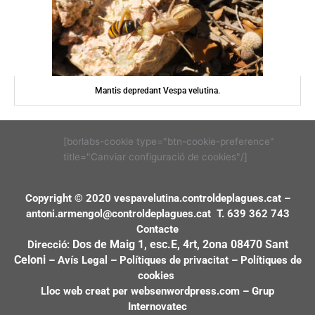
Mantis depredant Vespa velutina.
[borlabs-cookie type="btn-cookie-preference"
title="Canviar configuració de cookies"/]
Copyright © 2020 vespavelutina.controldeplagues.cat –
antoni.armengol@controldeplagues.cat
T. 639 362 743
Contacte
Dos de Maig 1, esc.E, 4rt, 2ona
08470 Sant
Direcció:
Celoni
–
Avís Legal
–
Polítiques de privacitat
–
Polítiques de
cookies
Lloc web creat per
websenwordpress.com
–
Grup
Internovatec