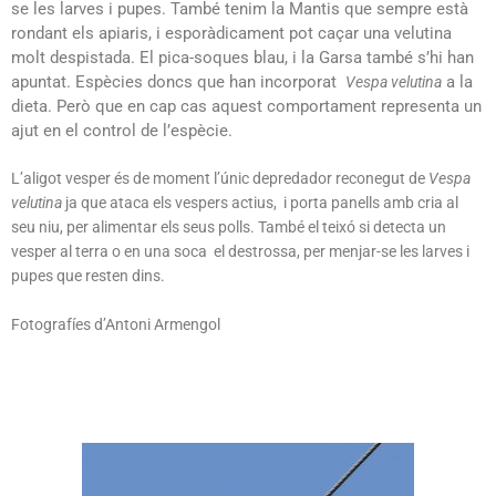
se les larves i pupes. També tenim l
a Mantis que sempre està
rondant els apiaris, i esporàdicament pot caçar una velutina
molt despistada. El pica-soques blau, i la Garsa també s’hi han
apuntat. Espècies doncs que han incorporat
a la
Vespa velutina
dieta. Però que en cap cas aquest comportament representa un
ajut en el control de l’espècie.
L’aligot vesper és de moment l’únic depredador reconegut de
Vespa
velutina
ja que ataca els vespers actius, i porta panells amb cria al
seu niu, per alimentar els seus polls. També el teixó si detecta un
vesper al terra o en una soca el destrossa, per menjar-se les larves i
pupes que resten dins.
Fotografíes d’Antoni Armengol