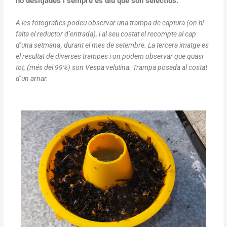
no desitjades i sempre es diu que son selectius.
A les fotografies podeu observar una trampa de captura (on hi
falta el reductor d’entrada), i al seu costat el recompte al cap
d’una setman
a
, durant el mes de setembre. La tercera imatge es
el resultat de diverses trampes i on podem observar que quasi
tot, (més del 99%) son Vespa velutina. Trampa posada al costat
d’un arnar.