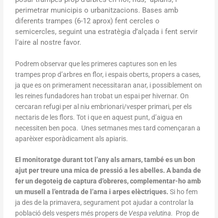
perimetrar municipis o urbanitzacions. Bases amb
diferents trampes (6-12 aprox) fent cercles o
semicercles, seguint una estratègia d’alçada i fent servir
l’aire al nostre favor.
Podrem observar que les primeres captures son en les
trampes prop d’arbres en flor, i espais oberts, propers a cases,
ja que es on primerament necessitaran anar, i possiblement on
les reines fundadores han trobat un espai per hivernar. On
cercaran refugi per al niu embrionari/vesper primari, per els
nectaris de les flors. Tot i que en aquest punt, d’aigua en
necessiten ben poca. Unes setmanes mes tard començaran a
aparèixer esporàdicament als apiaris.
El monitoratge durant tot l’any als arnars, també es un bon
ajut per treure una mica de pressió a les abelles. A banda de
fer un degoteig de captura d’obreres, complementar-ho amb
un musell a l’entrada de l’arna i arpes elèctriques.
Si ho fem
ja des de la primavera, segurament pot ajudar a controlar la
població dels vespers més propers de
Vespa velutina
. Prop de