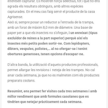
interesen capturar. Es mostren força selectius, tot i que no ens
agrada els resultats obtinguts, amb altres espècies
capturades. En el meu cas faig servir el producte de la casa
Agrisense.
Això si, sempre posar un reductor a l’entrada de la trampa,
amb un forat de màxim 8,0 mm de diàmetre. Una base de
paper per a que els insectes no s’ofeguin,
i un enreixat (tipus
excluïdor de reines a la part superior) perquè així els
insectes més petits poden sortir-ne. Com lepidopters,
dibters, vespules, polistes,… al no ofergar-se i tenint
obertures generoses, tenen opcions d’escapar-ne.
D’altra banda, la utilització d’aquets productes professionals,
permet allargar les revisions i neteja de les trampes. No cal
anar cada setmana, ja que no es malmeten com els productes
preparats csolans.
Resumint, ens permet fer visites cada tres setmanes i amb
millor rendiment que amb formules casolanes que es
tindrien que netejar pràcticament cada setmana.