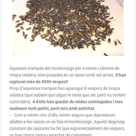
Aquestes trampes del monitoratge per a reines i obreres de
Vespa velutina
, eren posades en un apiari amb set arnes.
S’han
capturat més de 8500 vespes!!
Prop d’aquestes trampes han aparegut 8 vespers de
Vespa
velutina
(que sabíem que algun hi tenia que ser, però no teníem
controlats).
4 d’ells han quedat de mides contingudes i tres
realment molt petits, però tots amb activitat
.
– Com a mínim cinc d’ells, estem segurs que depredaven
abelles a les caixes on es feia el monitoratge. Aquest degoteig
constant de captures ha fet que exponencialment els vespers,
no han tingut tanta capacitat de creixement.