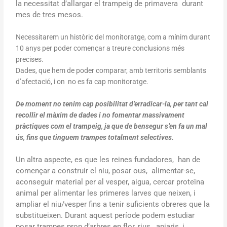
la necessitat d’allargar el trampeig de primavera durant
mes de tres mesos.
Necessitarem un històric del monitoratge, com a mínim durant
10 anys per poder començar a treure conclusions més
precises.
Dades, que hem de poder comparar, amb territoris semblants
d’afectació, i on no es fa cap monitoratge.
De moment no tenim cap posibilitat d’erradicar-la, per tant cal
recollir el màxim de dades i no fomentar massivament
pràctiques com el trampeig, ja que de bensegur s’en fa un mal
ús, fins que tinguem trampes totalment selectives.
Un altra aspecte, es que les reines fundadores, han de
començar a construir el niu, posar ous, alimentar-se,
aconseguir material per al vesper, aigua, cercar proteïna
animal per alimentar les primeres larves que neixen, i
ampliar el niu/vesper fins a tenir suficients obreres que la
substitueixen. Durant aquest període podem estudiar
posar trampes prop d’arbres en flor, rius, apiaris, i