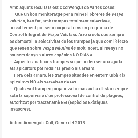
Amb aquets resultats estic convençut de varies coses:
–
Que un bon monitoratge per a reines i obreres de
Vespa
velutina
, ben fet, amb trampes totalment selectives,
possiblement pot ser incorporat dins un programa de
Control Integrat de
Vespa Velutina
. Això sí sols que sempre
es demostri la selectivitat de les trampes ja que com l’efecte
que tenen sobre
Vespa velutina
és molt incert, al menys no
causem danys a altres espècies NO DIANA.
–
Aquestes mateixes trampes si que
poden ser una ajuda
als apicultors per reduïr la presió als arnars.
–
Fora dels arnars, les trampes situades en entorn urbà als
apicultors NO els serveixen de res.
–
Qualsevol trampeig organitzat o massiu ha d’estar
sempre
sota la supervisió d’un professional de control de plagues,
autoritzat per tractar amb EEI (Espècies Exòtiques
Invasores).
Antoni Armengol i Coll, Gener del 2018