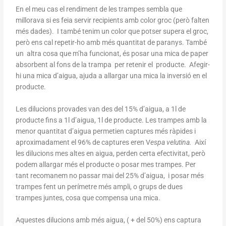
En el meu cas el rendiment de les trampes sembla que
millorava si es feia servir recipients amb color groc (però falten
més dades). I també tenim un color que potser supera el groc,
però ens cal repetir-ho amb més quantitat de paranys. També
un altra cosa que m’ha funcionat, és posar una mica de paper
absorbent al fons de la trampa per retenir el producte. Afegir-
hi una mica d’aigua, ajuda a allargar una mica la inversió en el
producte.
Les dilucions provades van des del 15% d’aigua, a 1l de
producte fins a 1l d’aigua, 1l de producte. Les trampes amb la
menor quantitat d’aigua permetien captures més ràpides i
aproximadament el 96% de captures eren V
espa velutina.
Així
les dilucions mes altes en aigua, perden certa efectivitat, però
podem allargar més el producte o posar mes trampes. Per
tant recomanem no passar mai del 25% d’aigua, i posar més
trampes fent un perímetre més ampli, o grups de dues
trampes juntes, cosa que compensa una mica.
Aquestes dilucions amb més aigua, ( + del 50%) ens captura