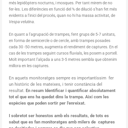
més lepidòpters nocturns, i mosques. Per tant mirem de no
fer-les. Les diferències en funció del % de dilució s’han fet més
evidents a l’inici del procés, quan no hi ha massa activitat, de
Vespa velutina
.
En quant a l’agrupació de trampes, fent grups de 5-7 unitats,
en forma de semicercle o de cercle, amb trampes posades
cada 30 -50 metres, augmenta el rendiment de captures. En el
cas de les trampes seguint cursos fluvials, les posem a portell.
Molt important l’alçada a uns 3-5 metres sembla que obtenim
millora en les captures.
En aquets monitoratges sempre es importantíssim fer
un històric de les mateixes, i tenir constància del
resultat.
En resum Identificar i quantificar absolutament
tot el que ens ha quedat dins la trampa. Així com les
espècies que poden sortir per l’enreixat.
I sobretot ser honestos amb els resultats, de tots es
sabut que es fan monitoratges amb milers de captures