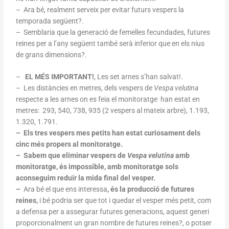
– Ara bé, realment serveix per evitar futurs vespers la
temporada següent?.
– Semblaria que la generació de femelles fecundades, futures
reines per a l’any següent també serà inferior que en els nius
de grans dimensions?.
–
EL MÉS IMPORTANT!
, Les set arnes s’han salvat!.
– Les distàncies en metres, dels vespers de
Vespa velutina
respecte a les arnes on es feia el monitoratge han estat en
metres: 293, 540, 738, 935 (2 vespers al mateix arbre), 1.193,
1.320, 1.791.
– Els tres vespers mes petits han estat curiosament dels
cinc més propers al monitoratge.
– Sabem que eliminar vespers de
Vespa velutina
amb
monitoratge, és impossible, amb monitoratge sols
aconseguim reduïr la mida final del vesper.
–
Ara bé el que ens interessa
, és la producció de futures
reines,
i bé podria ser que tot i quedar el vesper més petit, com
a defensa per a assegurar futures generacions, aquest generi
proporcionalment un gran nombre de futures reines?, o potser