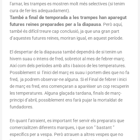
l’arnar, les trampes es mostren molt més selectives (si tenim
cura de fer-les adequadament).
També a final de temporada a les trampes han aparegut
futures reines preparades per a la diapausa
. Però aquí,
també és difícil treure cap conclusió, ja que una gran part
d’aquestes futures reines, moriran igual, en aquest període.
El despertar de la diapausa també dependrà de si tenim un
hivern suau o intens de fred, sobretot al mes de febrer-març.
Així com dels períodes amb alts i baixos de les temperatures.
Possiblement si l’inici del març es suau i portem dies que no fa
fred, ja podrem observar-ne alguna. Si el Final de febrer i inici
de març es fred, ens començaran a aparèixer un cop recuperin
les temperatures. Alguna glaçada tardana, finals de març-
principi d’abril, possiblement ens farà pujar la mortaldat de
fundadores.
En quant l’atraient, es important fer servir els preparats que
comercialitzen diferents marques, i que son ” bastant ”
específics per a vespa. Però atrauen a altres vespes que no