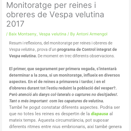
Monitoratge per reines i
obreres de Vespa velutina
2017
/
Baix Montseny
,
Vespa velutina
/ By
Antoni Armengol
Resum i reflexions, del monitoratge per reines i obreres de
Vespa velutina
, prova d’un
programa de Control integrat de
V
espa velutina
.
De moment en trec diferents observacions.
El primer, que segurament per primera vegada, s’intentarà
determinar a la zona, si un monitoratge, influeix en diversos
aspectes. En el de reines a primavera i tardor, i en el
d’obreres durant tot l’estiu reduint la població del vesper?.
Però atenció als danys col·laterals o captures no desitjades!.
Tant o més important com les capatures de velutina.
També he pogut constatar diferents aspectes. Podria ser
que no totes les reines es despertin de la
diapausa
al
mateix temps. Aquesta circumstància, pot suposar
diferents ritmes entre nius embrionaris, així també genera