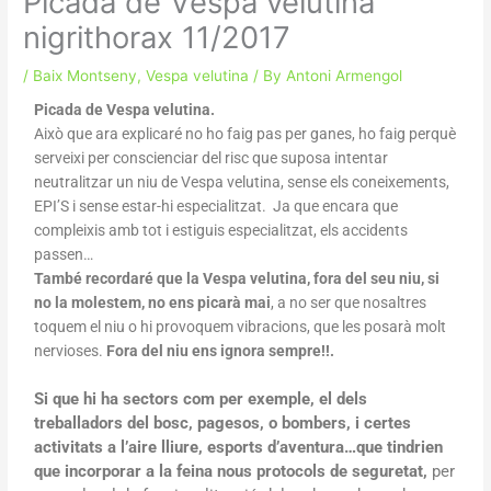
Picada de Vespa velutina
nigrithorax 11/2017
/
Baix Montseny
,
Vespa velutina
/ By
Antoni Armengol
Picada de Vespa velutina.
Això que ara explicaré no ho faig pas per ganes, ho faig perquè
serveixi per conscienciar del risc que suposa intentar
neutralitzar un niu de Vespa velutina, sense els coneixements,
EPI’S i sense estar-hi especialitzat. Ja que encara que
compleixis amb tot i estiguis especialitzat, els accidents
passen…
També recordaré que la Vespa velutina, fora del seu niu, si
no la molestem, no ens picarà mai
, a no ser que nosaltres
toquem el niu o hi provoquem vibracions, que les posarà molt
nervioses.
Fora del niu ens ignora sempre!!.
Si que hi ha sectors com per exemple, el dels
treballadors del bosc, pagesos, o bombers, i certes
activitats a l’aire lliure, esports d’aventura…que tindrien
que incorporar a la feina nous protocols de seguretat,
per