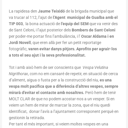
La rapidesa den
Jaume Teixidó
de la brigada municipal que
va trucar al 112, l’ajut de
l’Agent municipal de Gualba amb el
TIP 003
, la bona actuació de
l’equip del SEM
que va venir des
de Sant Celoni, i l’ajut posterior dels
Bombers de Sant Celoni
per poder-me portar fins l’ambulància, i l’
Oscar Aldama i en
Jordi Novell
, que eren allà per fer un petit reportatge
fotogràfic,
varen evitar danys pitjors. Aprofito per agrair-los
a tots el seu ajut i la seva professionalitat.
Tot i amb això hem de ser conscients que
Vespa Velutina
Nigrithorax
, com no em cansaré de repetir, en situació de cerca
d’aliment, aigua o fusta per a la construcció del niu,
es una
vespa molt pacífica que a diferència d’altres vespes, sempre
mirarà d’evitar el contacte amb nosaltres.
Però hem de tenir
MOLT CLAR de que no podem acostar-nos a un vesper. Si en
veiem un hem de mirar de marcar la zona, que el niu quedi
identificat, donar l’avís a l’ajuntament corresponent perquè en
gestionin la retirada.
Per tant el més important, si veiem moltes vespes en una