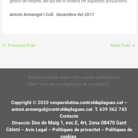
gestió de vespes, del qui els hi ordena fer aquestes actuacions.
Antoni Armengol i Coll. Desembre del 2017
←
Previous Post
Next Post
→
[borlabs-cookie type="btn-cookie-preference"
title="Canviar configuració de cookies"/]
Copyright © 2020 vespavelutina.controldeplagues.cat –
antoni.armengol@controldeplagues.cat
T. 639 362 743
Contacte
Dos de Maig 1, esc.E, 4rt, 2ona
08470 Sant
Direcció:
Celoni
–
Avís Legal
–
Polítiques de privacitat
–
Polítiques de
cookies