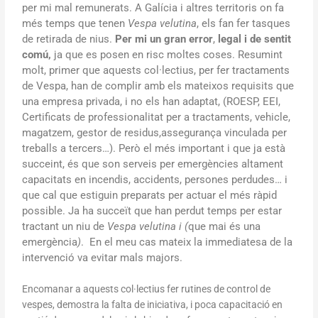
per mi mal remunerats. A Galícia i altres territoris on fa
més temps que tenen
Vespa velutina
, els fan fer tasques
de retirada de nius.
Per mi un gran error
,
legal i de sentit
comú,
ja que es posen en risc moltes coses. Resumint
molt, primer que aquests col·lectius, per fer tractaments
de Vespa, han de complir amb els mateixos requisits que
una empresa privada, i no els han adaptat, (ROESP, EEI,
Certificats de professionalitat per a tractaments, vehicle,
magatzem, gestor de residus,assegurança vinculada per
treballs a tercers…). Però el més important i que ja està
succeint, és que son serveis per emergències altament
capacitats en incendis, accidents, persones perdudes… i
que cal que estiguin preparats per actuar el més ràpid
possible. Ja ha succeït que han perdut temps per estar
tractant un niu de
Vespa velutina i (
que mai és una
emergència
)
. En el meu cas mateix la immediatesa de la
intervenció va evitar mals majors.
Encomanar a aquests col·lectius fer rutines de control de
vespes, demostra la falta de iniciativa, i poca capacitació en