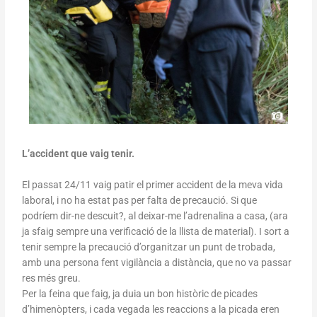
L’accident que vaig tenir.
El passat 24/11 vaig patir el primer accident de la meva vida
laboral, i no ha estat pas per falta de precaució. Si que
podríem dir-ne descuit?, al deixar-me l’adrenalina a casa, (ara
ja sfaig sempre una verificació de la llista de material). I sort a
tenir sempre la precaució d’organitzar un punt de trobada,
amb una persona fent vigilància a distància, que no va passar
res més greu.
Per la feina que faig, ja duia un bon històric de picades
d’himenòpters, i cada vegada les reaccions a la picada eren