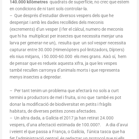
140.000 kilòmetres
quadrats de superfície, no crec que estem
en condicions de ni tant sols controlar-la.
– Que després d’estudiar diversos vespers dels que he
despenjat i amb les dades recollides dels meconis
(excrements) d’un vesper (i fer el càlcul, numero de meconis
que hi ha multiplicat per insectes que necessita menjar una
larva per generar-ne un), resulta que un sol vesper necessita
capturar entre 30.000 (Himenòpters pol·linitzadors, Dípters)
els nius mitjans, i 50.000-60.000 els mes grans. Això sí, hem
de pensar que es redueix aquesta xifra, ja que les vespes
també recullen carronya d’animals morts i que representa
menys insectes a depredar.
– Per tant tenim un problema que afectarà no sols a curt
termini a productors de mel i fruita, si no que també es pot
donar la modificació de biodiversitat en petits i fràgils
habitats, de diverses petites zones afectades.
– Un altra dada, a Galícia el 2017 ja han retirat 24.000
vespers, d’una afectació estimada de 100.000?. A dia d’avui
i veient el que passa a França, o Galícia, l’única tasca que ha
fet l’administració central, és redactar un protocol que ni ells