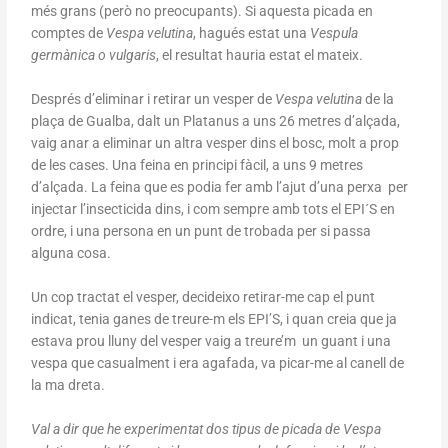
més grans (però no preocupants). Si aquesta picada en
comptes de
Vespa velutina
, hagués estat una
Vespula
germànica o vulgaris
, el resultat hauria estat el mateix.
Després d’eliminar i retirar un vesper de
Vespa velutina
de la
plaça de Gualba, dalt un Platanus a uns 26 metres d’alçada,
vaig anar a eliminar un altra vesper dins el bosc, molt a prop
de les cases. Una feina en principi fàcil, a uns 9 metres
d’alçada. La feina que es podia fer amb l’ajut d’una perxa per
injectar l’insecticida dins, i com sempre amb tots el EPI´S en
ordre, i una persona en un punt de trobada per si passa
alguna cosa.
Un cop tractat el vesper, decideixo retirar-me cap el punt
indicat, tenia ganes de treure-m els EPI’S, i quan creia que ja
estava prou lluny del vesper vaig a treure’m un guant i una
vespa que casualment i era agafada, va picar-me al canell de
la ma dreta.
Val a dir que he experimentat dos tipus de picada de Vespa