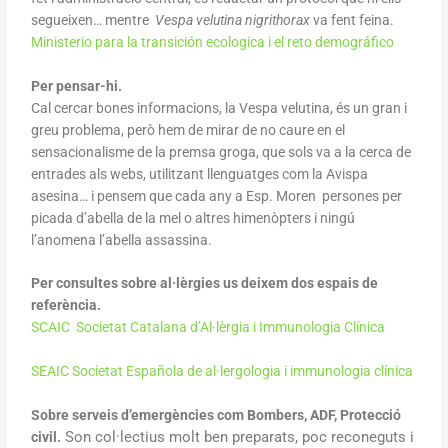
segueixen… mentre
Vespa velutina nigrithorax
va fent feina.
Ministerio para la transición ecologica i el reto demográfico
Per pensar-hi.
Cal cercar bones informacions, la Vespa velutina, és un gran i
greu problema, però hem de mirar de no caure en el
sensacionalisme de la premsa groga, que sols va a la cerca de
entrades als webs, utilitzant llenguatges com la Avispa
asesina… i pensem que cada any a Esp. Moren persones per
picada d’abella de la mel o altres himenòpters i ningú
l’anomena l’abella assassina.
Per consultes sobre al·lèrgies us deixem dos espais de
referència.
SCAIC Societat Catalana d’Al·lèrgia i Immunologia Clínica
SEAIC Societat Española de al·lergologia i immunologia clínica
Sobre serveis d’emergències com Bombers, ADF, Protecció
Son col·lectius molt ben preparats, poc reconeguts i
civil.