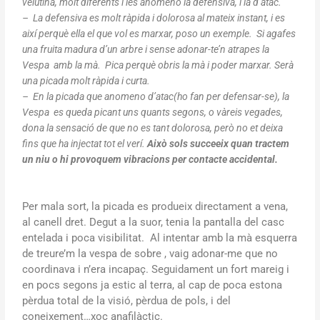
velutina, molt diferents i les anomeno la defensiva, i la d’atac.
– La defensiva es molt ràpida i dolorosa al mateix instant, i es
així perquè ella el que vol es marxar, poso un exemple. Si agafes
una fruita madura d’un arbre i sense adonar-te’n atrapes la
Vespa amb la mà. Pica perquè obris la mà i poder marxar. Serà
una picada molt ràpida i curta.
– En la picada que anomeno d’atac(ho fan per defensar-se), la
Vespa
es queda picant uns quants segons, o vàreis vegades,
dona la sensació de que no es tant dolorosa, però no et deixa
fins que ha injectat tot el verí.
Això sols succeeix quan tractem
un niu o hi provoquem vibracions per contacte accidental.
Per mala sort, la picada es produeix directament a vena,
al canell dret. Degut a la suor, tenia la pantalla del casc
entelada i poca visibilitat. Al intentar amb la mà esquerra
de treure’m la vespa de sobre , vaig adonar-me que no
coordinava i n’era incapaç. Seguidament un fort mareig i
en pocs segons ja estic al terra, al cap de poca estona
pèrdua total de la visió, pèrdua de pols, i del
coneixement…xoc anafilàctic.