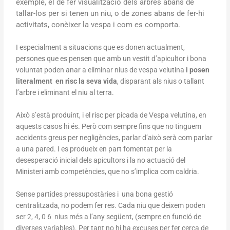
exemple, el de fer visualització dels arbres abans de
tallar-los per si tenen un niu, o de zones abans de fer-hi
activitats, conèixer la vespa i com es comporta.
I especialment a situacions que es donen actualment,
persones que es pensen que amb un vestit d’apicultor i bona
voluntat poden anar a eliminar nius de vespa velutina
i posen
literalment en risc la seva vida
, disparant als nius o tallant
l’arbre i eliminant el niu al terra.
Això s’està produint, i el risc per picada de Vespa velutina, en
aquests casos hi és. Però com sempre fins que no tinguem
accidents greus per negligències, parlar d’això serà com parlar
a una pared. I es produeix en part fomentat per la
desesperació inicial dels apicultors i la no actuació del
Ministeri amb competències, que no s’implica com caldria.
Sense partides pressupostàries i una bona gestió
centralitzada, no podem fer res. Cada niu que deixem poden
ser 2, 4, 0 6 nius més a l’any següent, (sempre en funció de
diverses variables). Per tant no hi ha excuses per fer cerca de