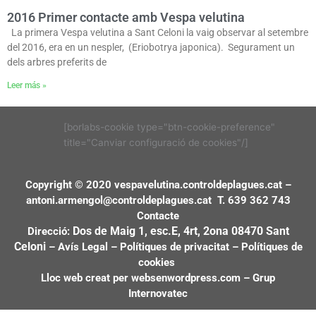
2016 Primer contacte amb Vespa velutina
La primera Vespa velutina a Sant Celoni la vaig observar al setembre
del 2016, era en un nespler, (Eriobotrya japonica). Segurament un
dels arbres preferits de
Leer más »
[borlabs-cookie type="btn-cookie-preference"
title="Canviar configuració de cookies"/]
Copyright © 2020 vespavelutina.controldeplagues.cat –
antoni.armengol@controldeplagues.cat
T. 639 362 743
Contacte
Dos de Maig 1, esc.E, 4rt, 2ona
08470 Sant
Direcció:
Celoni
–
Avís Legal
–
Polítiques de privacitat
–
Polítiques de
cookies
Lloc web creat per
websenwordpress.com
–
Grup
Internovatec