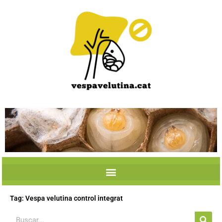
Skip
to
content
Tag: Vespa velutina control integrat
Search