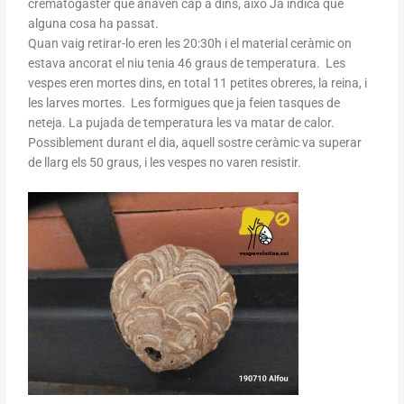
crematogaster que anaven cap a dins, això Ja indica que
alguna cosa ha passat.
Quan vaig retirar-lo eren les 20:30h i el material ceràmic on
estava ancorat el niu tenia 46 graus de temperatura. Les
vespes eren mortes dins, en total 11 petites obreres, la reina, i
les larves mortes. Les formigues que ja feien tasques de
neteja. La pujada de temperatura les va matar de calor.
Possiblement durant el dia, aquell sostre ceràmic va superar
de llarg els 50 graus, i les vespes no varen resistir.