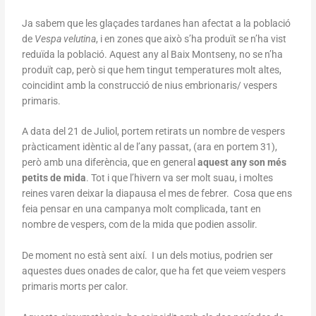
Ja sabem que les glaçades tardanes han afectat a la població
de
Vespa velutina
, i en zones que això s’ha produït se n’ha vist
reduïda la població. Aquest any al Baix Montseny, no se n’ha
produït cap, però si que hem tingut temperatures molt altes,
coincidint amb la construcció de nius embrionaris/ vespers
primaris.
A data del 21 de Juliol, portem retirats un nombre de vespers
pràcticament idèntic al de l’any passat, (ara en portem 31),
però amb una diferència, que en general
aquest any son més
petits de mida
. Tot i que l’hivern va ser molt suau, i moltes
reines varen deixar la diapausa el mes de febrer. Cosa que ens
feia pensar en una campanya molt complicada, tant en
nombre de vespers, com de la mida que podien assolir.
De moment no està sent així. I un dels motius, podrien ser
aquestes dues onades de calor, que ha fet que veiem vespers
primaris morts per calor.