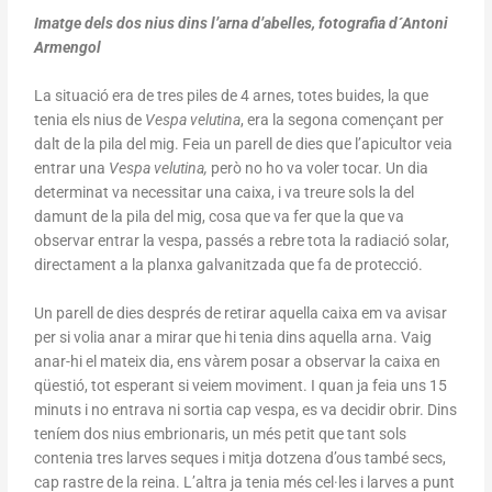
Imatge dels dos nius dins l’arna d’abelles, fotografia d´Antoni
Armengol
La situació era de tres piles de 4 arnes, totes buides, la que
tenia els nius de
Vespa velutina
, era la segona començant per
dalt de la pila del mig. Feia un parell de dies que l’apicultor veia
entrar una
Vespa velutina,
però no ho va voler tocar. Un dia
determinat va necessitar una caixa, i va treure sols la del
damunt de la pila del mig, cosa que va fer que la que va
observar entrar la vespa, passés a rebre tota la radiació solar,
directament a la planxa galvanitzada que fa de protecció.
Un parell de dies després de retirar aquella caixa em va avisar
per si volia anar a mirar que hi tenia dins aquella arna. Vaig
anar-hi el mateix dia, ens vàrem posar a observar la caixa en
qüestió, tot esperant si veiem moviment. I quan ja feia uns 15
minuts i no entrava ni sortia cap vespa, es va decidir obrir. Dins
teníem dos nius embrionaris, un més petit que tant sols
contenia tres larves seques i mitja dotzena d’ous també secs,
cap rastre de la reina. L’altra ja tenia més cel·les i larves a punt