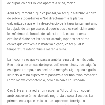
de pupar, en obrir-lo, ens apareix la reina, morta.
Aquí segurament el que va passar, va ser que al treure la caixa
de sobre, i tocar-li més el Sol, directament a la planxa
galvanitzada que en fa de protecció de la tapa, juntament amb
la pujada de temperatures d’aquells dos dies (coincidint amb
les màximes de l’onada de calor), i que la caixa no tenia
circulació d’aire per les parets laterals, tapades per altres
caixes que estaven a la mateixa alçada, va fer pujar la
temperatura interior fins a matar la reina.
La incògnita es que va passar amb la reina del niu més petit.
Ben podria ser un cas de depredació entre reines, que caigués
en alguna trampa, o un ocell se la mengés. Sigui quina sigui la
situació la reina supervivent passava a ser una reina més forta
i amb menys competència, però a la caixa equivocada.
Cas 2:
He anat a retirar un vesper a l’Alfou, dins un cobert,
amb sostre ceràmic i de teula negra. Ja a sota el vesper, La
primera cosa que es veia es que i apareixen formigues