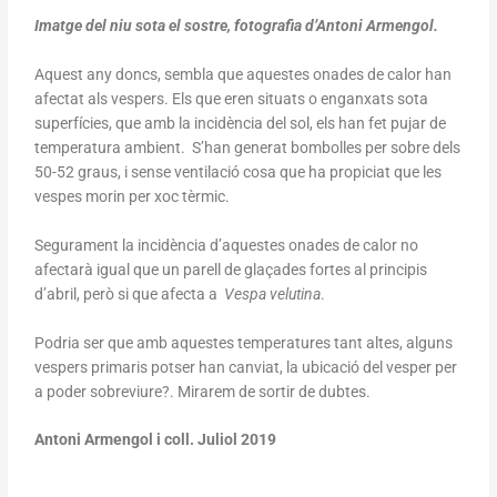
Imatge del niu sota el sostre, fotografia d’Antoni Armengol.
Aquest any doncs, sembla que aquestes onades de calor han
afectat als vespers. Els que eren situats o enganxats sota
superfícies, que amb la incidència del sol, els han fet pujar de
temperatura ambient. S’han generat bombolles per sobre dels
50-52 graus, i sense ventilació cosa que ha propiciat que les
vespes morin per xoc tèrmic.
Segurament la incidència d’aquestes onades de calor no
afectarà igual que un parell de glaçades fortes al principis
d’abril, però si que afecta a
Vespa velutina
.
Podria ser que amb aquestes temperatures tant altes, alguns
vespers primaris potser han canviat, la ubicació del vesper per
a poder sobreviure?. Mirarem de sortir de dubtes.
Antoni Armengol i coll. Juliol 2019