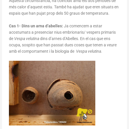
Aquesta circumstància, ha coincidit amb els dos períodes de
més calor d’aquest estiu. També ha ajudat que eren situats en
espais que han pujat prop dels 50 graus de temperatura.
Cas 1- Dins un arna d’abelles:
Ja comencem a estar
acostumats a presenciar nius embrionaris/ vespers primaris
de
Vespa velutina
dins d’arnes d’Abelles. En el cas que ens
ocupa, sospito que han passat dues coses que tenen a veure
amb el comportament i la biologia de
Vespa velutina
.