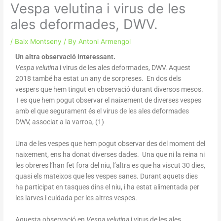
Vespa velutina i virus de les
ales deformades, DWV.
/
Baix Montseny
/ By
Antoni Armengol
Un altra observació interessant.
Vespa velutina
i virus de les ales deformades, DWV. Aquest
2018 també ha estat un any de sorpreses. En dos dels
vespers que hem tingut en observació durant diversos mesos.
I es que hem pogut observar el naixement de diverses vespes
amb el que segurament és el virus de les ales deformades
DWV, associat a la varroa, (1)
Una de les vespes que hem pogut observar des del moment del
naixement, ens ha donat diverses dades. Una que ni la reina ni
les obreres l’han fet fora del niu, l’altra es que ha viscut 30 dies,
quasi els mateixos que les vespes sanes. Durant aquets dies
ha participat en tasques dins el niu, i ha estat alimentada per
les larves i cuidada per les altres vespes.
Aquesta observació en
Vespa velutina
i virus de les ales