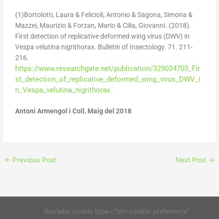
(1)Bortolotti, Laura & Felicioli, Antonio & Sagona, Simona &
Mazzei, Maurizio & Forzan, Mario & Cilia, Giovanni. (2018).
First detection of replicative deformed wing virus (DWV) in
Vespa velutina nigrithorax. Bulletin of Insectology. 71. 211-
216.
https://www.researchgate.net/publication/329034703_Fir
st_detection_of_replicative_deformed_wing_virus_DWV_i
n_Vespa_velutina_nigrithorax
Antoni Armengol i Coll, Maig del 2018
←
Previous Post
Next Post
→
[borlabs-cookie type="btn-cookie-preference"