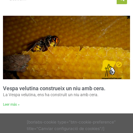
Vespa velutina construeix un niu amb cera.
La Vespa velutina, ens ha construït un niu amb cera.
Leer más »
[borlabs-cookie type="btn-cookie-preference"
title="Canviar configuració de cookies"/]