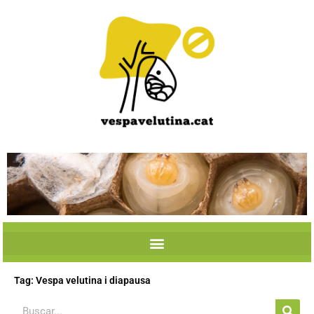
Skip
to
content
Tag: Vespa velutina i diapausa
Search