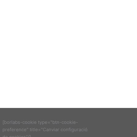
[borlabs-cookie type="btn-cookie-
preference" title="Canviar configuració
de cookies"/]