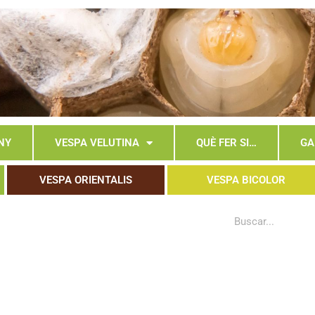
NY
VESPA VELUTINA
QUÈ FER SI…
GA
VESPA ORIENTALIS
VESPA BICOLOR
Search