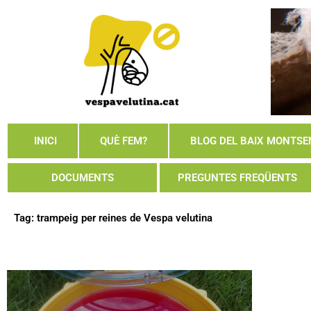
Skip
to
content
INICI
QUÈ FEM?
BLOG DEL BAIX MONTSE
DOCUMENTS
PREGUNTES FREQÜENTS
Tag: trampeig per reines de Vespa velutina