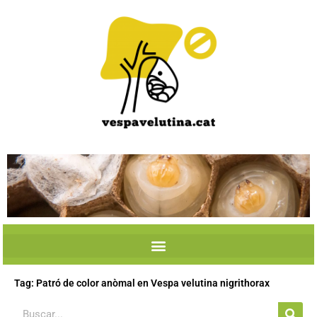
Skip
to
content
Tag: Patró de color anòmal en Vespa velutina nigrithorax
Search