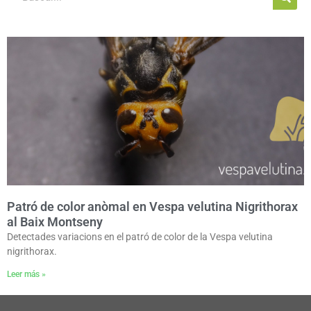
Patró de color anòmal en Vespa velutina Nigrithorax
al Baix Montseny
Detectades variacions en el patró de color de la Vespa velutina
nigrithorax.
Leer más »