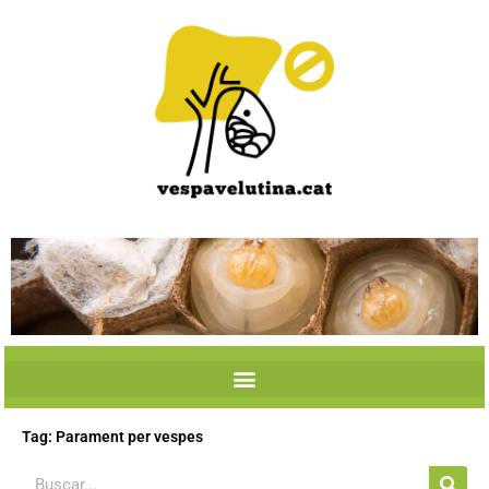
Skip
to
content
Tag: Parament per vespes
Search