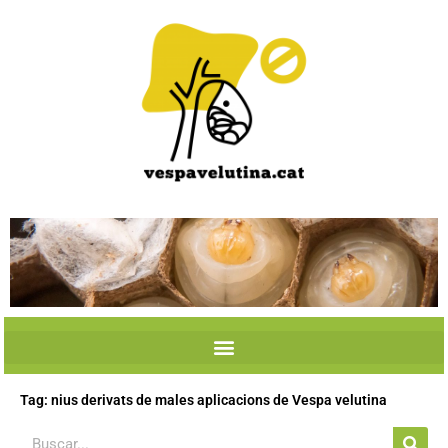
Skip
to
content
Tag: nius derivats de males aplicacions de Vespa velutina
Search