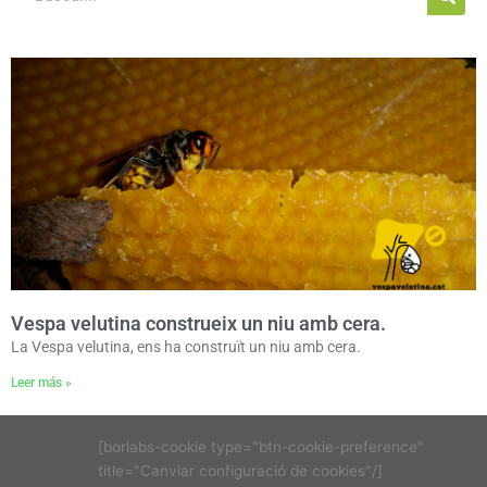
Vespa velutina construeix un niu amb cera.
La Vespa velutina, ens ha construït un niu amb cera.
Leer más »
[borlabs-cookie type="btn-cookie-preference"
title="Canviar configuració de cookies"/]