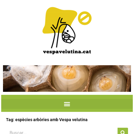
Skip
to
content
Tag: espècies arbòries amb Vespa velutina
Search