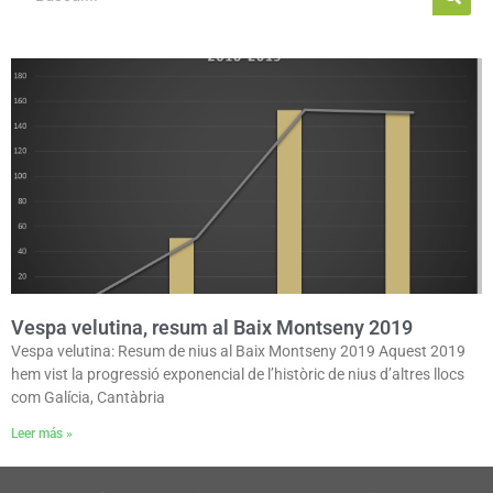
Vespa velutina, resum al Baix Montseny 2019
Vespa velutina: Resum de nius al Baix Montseny 2019 Aquest 2019
hem vist la progressió exponencial de l’històric de nius d’altres llocs
com Galícia, Cantàbria
Leer más »