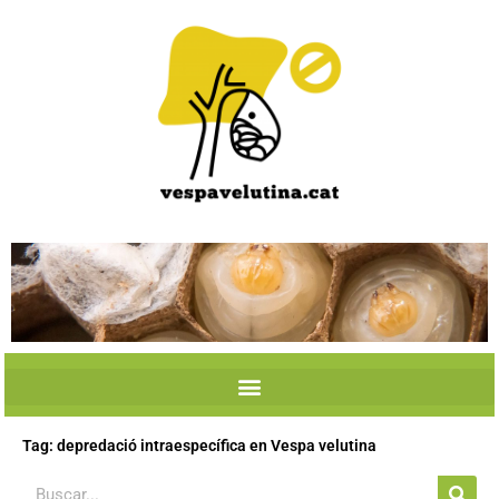
Skip
to
content
Tag: depredació intraespecífica en Vespa velutina
Search