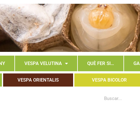
NY
VESPA VELUTINA
QUÈ FER SI…
GA
VESPA ORIENTALIS
VESPA BICOLOR
Search