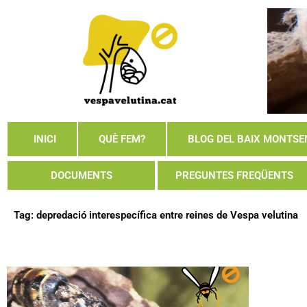
Skip
to
content
INICI
QUÈ FEM?
BLOG DEL BAIX MONTSE
DOCUMENTS
PREGUNTES FREQÜENTS
Tag: depredació interespecífica entre reines de Vespa velutina