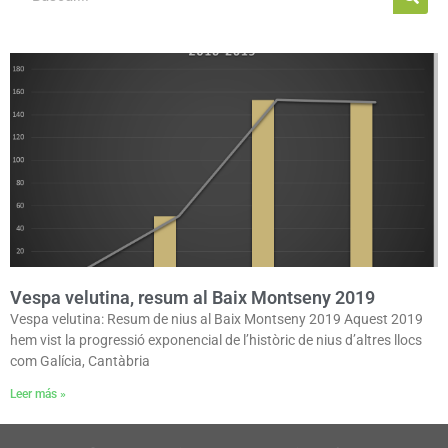
Vespa velutina, resum al Baix Montseny 2019
Vespa velutina: Resum de nius al Baix Montseny 2019 Aquest 2019
hem vist la progressió exponencial de l’històric de nius d’altres llocs
com Galícia, Cantàbria
Leer más »