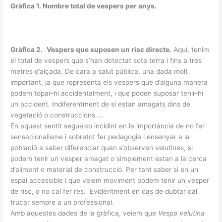
Gràfica 1. Nombre total de vespers per anys.
Gràfica 2.
Vespers que suposen un risc directe.
Aquí, tenim
el total de vespers que s’han detectat sota terra i fins a tres
metres d’alçada. De cara a salut pública, una dada molt
important, ja que representa els vespers que d’alguna manera
podem topar-hi accidentalment, i que poden suposar tenir-hi
un accident. Indiferentment de si estan amagats dins de
vegetació o construccions….
En aquest sentit segueixo incidint en la importància de no fer
sensacionalisme i sobretot fer pedagogia i ensenyar a la
població a saber diferenciar quan s’observen velutines, si
podem tenir un vesper amagat o simplement estan a la cerca
d’aliment o material de construcció. Per tant saber si en un
espai accessible i que veiem moviment podem tenir un vesper
de risc, o no cal fer res. Evidentment en cas de dubtar cal
trucar sempre a un professional.
Amb aquestes dades de la gràfica, veiem que
Vespa velutina