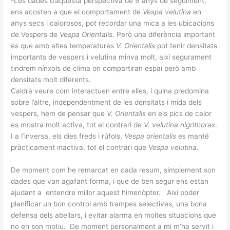
-Les dades d’aquesta perspectiva de 9 anys de seguiment,
ens acosten a que el comportament de
Vespa velutina
en
anys secs i calorosos, pot recordar una mica a les ubicacions
de Vespers de
Vespa Orientalis.
Però una diferència important
és que amb altes temperatures
V. Orientalis
pot tenir densitats
importants de vespers i velutina minva molt, així segurament
tindrem nínxols de clima on compartiran espai però amb
densitats molt diferents.
Caldrà veure com interactuen entre elles, i quina predomina
sobre l’altre, independentment de les densitats i mida dels
vespers, hem de pensar que
V. Orientalis
en els pics de calor
es mostra molt activa, tot el contrari de
V. velutina nigrithorax
.
I a l’inversa, els dies freds i rúfols,
Vespa orientalis
es manté
pràcticament inactiva, tot el contrari que
Vespa velutina
.
De moment com he remarcat en cada resum, simplement son
dades que van agafant forma, i que de ben segur ens estan
ajudant a entendre millor aquest himenòpter. Així poder
planificar un bon control amb trampes selectives, una bona
defensa dels abellars, i evitar alarma en moltes situacions que
no en son motiu. De moment personalment a mi m’ha servit i