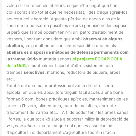
volen dir on tenen els abellars, si que n’he tingut que han
col·laborat amb tot el que he necessitat, i des d’aquí agraïr-los
aquesta col·laboració. Aquesta pèrdua de dades dins de la
zona em fa pensar en possibles errors i per això no les exposo.
Sí però que també podem tenir-hi un patrò d’establiment de
vespers, i per tant considero que amb
l’observat en alguns
abellars
, veig molt necessari i imprescindible que en als
abellars es disposi de mètodes de defensa permanents com
la trampa Koldo
muntada segons
el projecte ECOAPICOLA
,
de la UdG
, i puntualment ajudat d’altres sistemes com
trampes
selectives
, morrions, reductors de piquera, arpes,
etc..
També cal una major professionalització de tot el sector
apícola, en que els apicultors tinguin fàcil accés a una bona
formació com, bones pràctiques apícoles, manteniment de les
arnes a l’hivern, alimentació, cura de malalties, correcte
tractament de varroa etc.. . A fi de poder tenir les arnes sanes
i fortes, ja que tot això ajuda a suportar millor la depredació de
Vespa velutina
. Una tasca que cal que les associacions
d’apicultors i el departament d’agricultura facilitin i facin