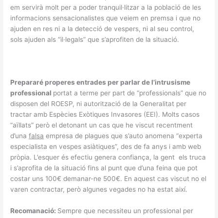
em servirà molt per a poder tranquil·litzar a la població de les
informacions sensacionalistes que veiem en premsa i que no
ajuden en res ni a la detecció de vespers, ni al seu control,
sols ajuden als “il·legals” que s’aprofiten de la situació.
Prepararé properes entrades per parlar de l’intrusisme
professional
portat a terme per part de “professionals” que no
disposen del ROESP, ni autorització de la Generalitat per
tractar amb Espècies Exòtiques Invasores (EEI). Molts casos
“aïllats” però el detonant un cas que he viscut recentment
d’una
falsa
empresa de plagues que s’auto anomena “experta
especialista en vespes asiàtiques”, des de fa anys i amb web
pròpia. L’esquer és efectiu genera confiança, la gent els truca
i s’aprofita de la situació fins al punt que d’una feina que pot
costar uns 100€ demanar-ne 500€. En aquest cas viscut no el
varen contractar, però algunes vegades no ha estat així.
Recomanació:
Sempre que necessiteu un professional per