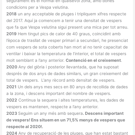
segurament és el normal en qualsevol zona, amb bones
condicions per a Vespa velutina.
2018
un any acceptable de pluges i tripliquem xifres respecte
del 2017. Aquí ja comencem a tenir una densitat de vespers
que fa que Vespa velutina sigui present una mica per tot arreu.
2019
Hem tingut pics de calor de 40 graus, coincidint amb
l’època de trasllat de vesper primari a secundari, he presenciat
com vespers de sota coberts han mort al no tenir capacitat de
ventilar i baixar la temperatura de l’interior, el total de vespers
molt semblant a l’any anterior.
Contenció en el creixement
.
2020
Any del glòria i posterior llevantada, que ha suposat
després de dos anys de dades similars, un gran creixement del
total de vespers. L’any rècord amb densitat de vespers.
2021
Un dels anys mes secs en 80 anys de recollida de dades
a la zona, i descens important del nombre de vespers.
2022
Continua la sequera i altes temperatures, les dades de
vespers es mantenen, respecte a l’any anterior.
2023
Seguim un any més amb sequera
. Descens important
de vespers! Ens situem en un 71,5% menys de vespers que
respecte al 2020!.
2024
Any de recuperació de les pluges, que han estat bastant