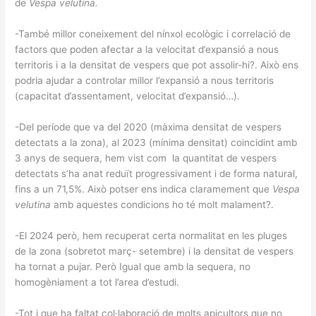
de
Vespa velutina.
-També millor coneixement del nínxol ecològic i correlació de
factors que poden afectar a la velocitat d’expansió a nous
territoris i a la densitat de vespers que pot assolir-hi?. Això ens
podria ajudar a controlar millor l’expansió a nous territoris
(capacitat d’assentament, velocitat d’expansió…).
-Del període que va del 2020 (màxima densitat de vespers
detectats a la zona), al 2023 (mínima densitat) coincidint amb
3 anys de sequera, hem vist com la quantitat de vespers
detectats s’ha anat reduït progressivament i de forma natural,
fins a un 71,5%. Això potser ens indica claramement que
Vespa
velutina
amb aquestes condicions ho té molt malament?.
-El 2024 però, hem recuperat certa normalitat en les pluges
de la zona (sobretot març- setembre) i la densitat de vespers
ha tornat a pujar. Però Igual que amb la sequera, no
homogèniament a tot l’area d’estudi.
-Tot i que ha faltat col·laboració de molts apicultors que no