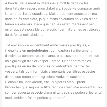
A banda, inicialment m’interessava molt la dada de les
densitats de vespers prop d’abellars, i poder-la comparar amb
la resta de l’àrea estudiada. Malauradament aquesta última
dada no és completa, ja que molts apicultors no volen dir on
tenen els abellars. Dada que hagués estat interessant per
mirar aquesta possible correlació, i per millorar les estratègies
de defensa dels abellars.
Tot això implica evidentment evitar males pràctiques, o
il·legalitats en
metodologies
, com captura i alliberament
d’individus contaminats (troians), o qualsevol tractament que
no sigui dirigit dins el vesper. També lluitar contra males
pràctiques en
ús de biocides
no autoritzats per tractar
vespers, tals com formulats alimentaris per altres espècies
diana, que tenen com Ingredient Actiu, Imidacloprid,
Clotianidina, Indoxacarb, etc.. o pipetes amb Fipronil.
Productes que segons la fitxa tècnica i resgistre ambiental no
son per aquesta espècie diana ni tant sols es poden alliberar al
medi ambient, (ni en petites quantitats).