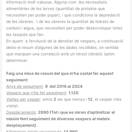
informació molt valuosa. Alguna com les necessitats
alimentàries de les larves (quantitat de proteïna que
necessiten per poder pupar), i que condiciona la depredació
de les obreres. I de les obreres la quantitat de hidrats de
carboni i aigua, que necessiten per poder desenvolupar totes
les tasques que fan.
En quant a l’evolució de la densitat de vespers, a continuació
deixo el resum d’algunes de les dades recollides, on sembla
que marquen una correlació amb un nínxol climàtic òptim
determinat.
Faig una mica de resum del que m’ha costat fer aquest
seguiment
:
Anys de seguiment
:
9 del 2016 al 2024
Vespers que n’he fet seguiment
:
1.120
Visites per vesper
: entre
2
els que menys i
12
, el vesper més
visitat.
Desplaçaments
:
2690 (Tot i que es miren d’optimitzar al
màxim fent seguiment de diversos vespers al mateix
desplaçament).
Kilòmetres totals recorreguts
:
14.960