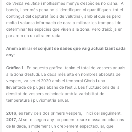
de
Vespa velutina
i moltíssimes menys d’espècies no diana. A
banda, i per més pena no s’ identifiquen ni quantifiquen tot el
contingut del capturat (sols de velutina), amb el que es perd
molta i valuosa informació de cara a millorar les trampes i de
determinar les espècies que viuen a la zona. Però d’això ja en
parlarem en un altra entrada.
Anem a mirar el conjunt de dades que vaig actualitzant cada
any:
Gràfica 1.
En aquesta gràfica, tenim el total de vespers anuals
a la zona d’estudi. La dada més alta en nombres absoluts de
vespers, va ser el 2020 amb el temporal Glòria i una
llevantada de pluges abans de l’estiu. Les fluctuacions de la
densitat de vespers coincideix amb la variabilitat de
temperatura i pluviometria anual.
2016
, és l’any dels dos primers vespers, i inici del seguiment.
2017
, Al ser el segon any no podem treure massa conclusions
de la dada, simplement un creixement espectacular, que