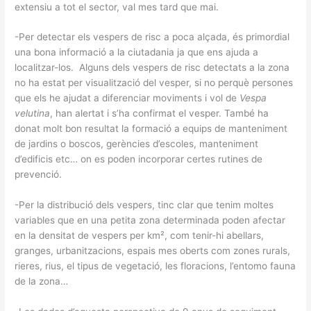
extensiu a tot el sector, val mes tard que mai.
-Per detectar els vespers de risc a poca alçada, és primordial
una bona informació a la ciutadania ja que ens ajuda a
localitzar-los. Alguns dels vespers de risc detectats a la zona
no ha estat per visualització del vesper, si no perquè persones
que els he ajudat a diferenciar moviments i vol de
Vespa
velutina
, han alertat i s’ha confirmat el vesper. També ha
donat molt bon resultat la formació a equips de manteniment
de jardins o boscos, gerències d’escoles, manteniment
d’edificis etc… on es poden incorporar certes rutines de
prevenció.
-Per la distribució dels vespers, tinc clar que tenim moltes
variables que en una petita zona determinada poden afectar
en la densitat de vespers per km², com tenir-hi abellars,
granges, urbanitzacions, espais mes oberts com zones rurals,
rieres, rius, el tipus de vegetació, les floracions, l’entomo fauna
de la zona…