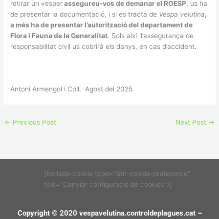
retirar un vesper
assegureu-vos de demanar el ROESP
, us ha
de presentar la documentació, i si es tracta de
Vespa velutina
,
a més ha de presentar l’autorització del departament de
Flora i Fauna de la Generalitat
. Sols així l’assegurança de
responsabilitat civil us cobrirà els danys, en cas d’accident.
Antoni Armengol i Coll. Agost del 2025
←
Previous Post
Next Post
→
[borlabs-cookie type="btn-cookie-preference"
title="Canviar configuració de cookies"/]
Copyright © 2020 vespavelutina.controldeplagues.cat –