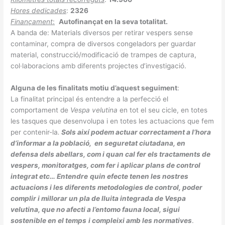
Hores dedicades
:
2326
Finançament
:
Autofinançat en la seva totalitat.
A banda de: Materials diversos per retirar vespers sense
contaminar, compra de diversos congeladors per guardar
material, construcció/modificació de trampes de captura,
col·laboracions amb diferents projectes d’investigació.
Alguna de les finalitats motiu d’aquest seguiment
:
La finalitat principal és entendre a la perfecció el
comportament de
Vespa velutina
en tot el seu cicle, en totes
les tasques que desenvolupa i en totes les actuacions que fem
per contenir-la
.
Sols així podem actuar correctament a l’hora
d’informar a la població, en seguretat ciutadana, en
defensa dels abellars, com i quan cal fer els tractaments de
vespers, monitoratges, com fer i aplicar plans de control
integrat etc… Entendre
quin efecte tenen les nostres
actuacions i les diferents metodologies de control, poder
complir i millorar un pla de lluita integrada de Vespa
velutina, que no afecti a l’entomo fauna local, sigui
sostenible en el temps
i compleixi amb les normatives
.