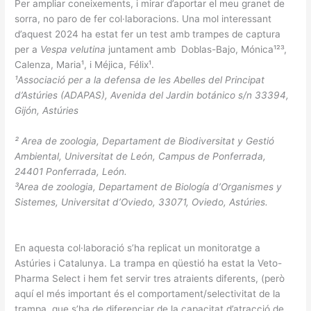
Per ampliar coneixements, i mirar d’aportar el meu granet de
sorra, no paro de fer col·laboracions. Una mol interessant
d’aquest 2024 ha estat fer un test amb trampes de captura
per a
Vespa velutina
juntament amb Doblas-Bajo, Mónica¹²³,
Calenza, Maria¹, i Méjica, Félix¹.
¹Associació per a la defensa de les Abelles del Principat
d’Astúries (ADAPAS), Avenida del Jardin botánico s/n 33394,
Gijón, Astúries
² Area de zoologia, Departament de Biodiversitat y Gestió
Ambiental, Universitat de León, Campus de Ponferrada,
24401 Ponferrada, León.
³Area de zoologia, Departament de Biología d’Organismes y
Sistemes, Universitat d’Oviedo, 33071, Oviedo, Astúries.
En aquesta col·laboració s’ha replicat un monitoratge a
Astúries i Catalunya. La trampa en qüestió ha estat la Veto-
Pharma Select i hem fet servir tres atraients diferents, (però
aquí el més important és el comportament/selectivitat de la
trampa, que s’ha de diferenciar de la capacitat d’atracció de