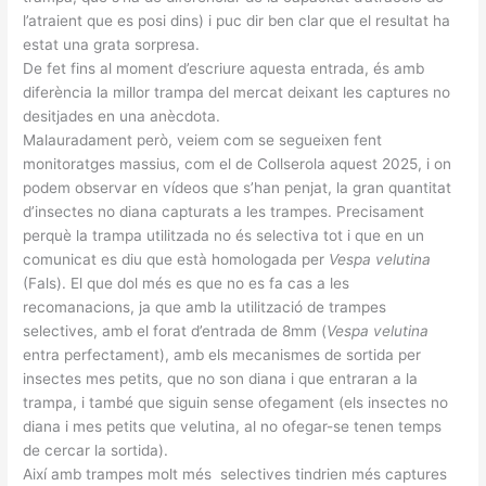
l’atraient que es posi dins) i puc dir ben clar que el resultat ha
estat una grata sorpresa.
De fet fins al moment d’escriure aquesta entrada, és amb
diferència la millor trampa del mercat deixant les captures no
desitjades en una anècdota.
Malauradament però, veiem com se segueixen fent
monitoratges massius, com el de Collserola aquest 2025, i on
podem observar en vídeos que s’han penjat, la gran quantitat
d’insectes no diana capturats a les trampes. Precisament
perquè la trampa utilitzada no és selectiva tot i que en un
comunicat es diu que està homologada per
Vespa velutina
(Fals). El que dol més es que no es fa cas a les
recomanacions, ja que amb la utilització de trampes
selectives, amb el forat d’entrada de 8mm (
Vespa velutina
entra perfectament), amb els mecanismes de sortida per
insectes mes petits, que no son diana i que entraran a la
trampa, i també que siguin sense ofegament (els insectes no
diana i mes petits que velutina, al no ofegar-se tenen temps
de cercar la sortida).
Així amb trampes molt més selectives tindrien més captures