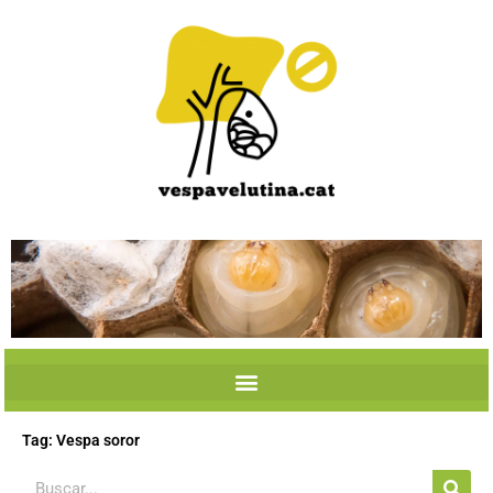
Skip
to
content
Tag: Vespa soror
Search