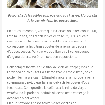
Fotografia de les cel·les amb postes d’ous i larves. I fotografia
de larves, nimfes, i les noves reines.
En aquest recompte, veiem que les larves no tenen continuïtat,
i tenim un salt, ens falten larves en fase L2, i L3. Aquesta
casuística em fa pensar que possiblement les larves L4
corresponen a les últimes postes de la reina fundadora
d’aquest vesper. Per tant els ous i larves L1 serien postes
d’alguna obrera. Però tant sols son suposicions.
Com sempre he explicat, el final del cicle del vesper, més que
l’arribada del fred ( tot i la sincronització amb el medi, no en
podem fer massa cas). El final el marcarà la mort de la reina
(prematura o no), o que la reina deixa de fer postes d’ous
fecundats. Com que dins la colònia, a la reina de
Vespa
velutina
no la poden substituir, ni reemplaçar, comença la
decadència del vesper.
En qualsevol dels casos tenim signes externs de