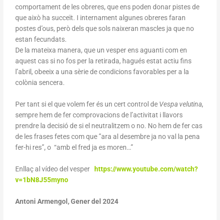
comportament de les obreres, que ens poden donar pistes de
que això ha succeït. I internament algunes obreres faran
postes d’ous, però dels que sols naixeran mascles ja que no
estan fecundats.
De la mateixa manera, que un vesper ens aguanti com en
aquest cas si no fos per la retirada, hagués estat actiu fins
l’abril, obeeix a una sèrie de condicions favorables per a la
colònia sencera.
Per tant si el que volem fer és un cert control de
Vespa velutina
,
sempre hem de fer comprovacions de l’activitat i llavors
prendre la decisió de si el neutralitzem o no. No hem de fer cas
de les frases fetes com que ”ara al desembre ja no val la pena
fer-hi res”, o “amb el fred ja es moren…”
Enllaç al vídeo del vesper
https://www.youtube.com/watch?
v=1bN8J55myno
Antoni Armengol, Gener del 2024